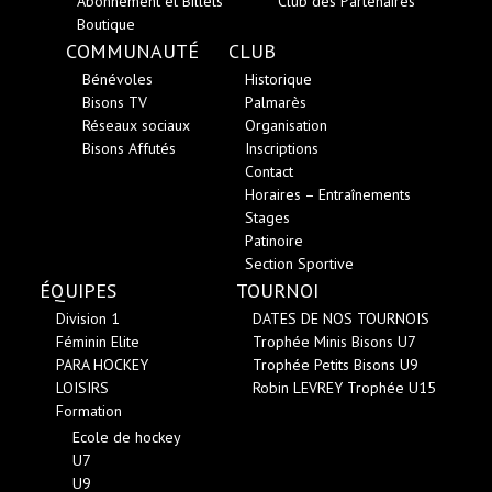
Abonnement et Billets
Club des Partenaires
Boutique
COMMUNAUTÉ
CLUB
Bénévoles
Historique
Bisons TV
Palmarès
Réseaux sociaux
Organisation
Bisons Affutés
Inscriptions
Contact
Horaires – Entraînements
Stages
Patinoire
Section Sportive
ÉQUIPES
TOURNOI
Division 1
DATES DE NOS TOURNOIS
Féminin Elite
Trophée Minis Bisons U7
PARA HOCKEY
Trophée Petits Bisons U9
LOISIRS
Robin LEVREY Trophée U15
Formation
Ecole de hockey
U7
U9