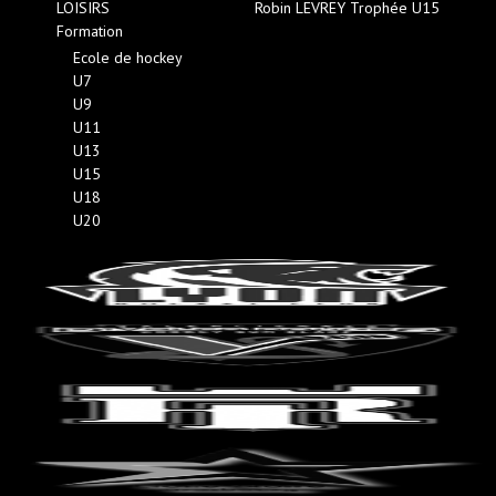
LOISIRS
Robin LEVREY Trophée U15
Formation
Ecole de hockey
U7
U9
U11
U13
U15
U18
U20