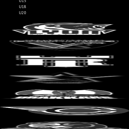
U15
U18
U20