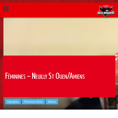
Féminines – Neuilly St Ouen/Amiens
Equipes
Féminin Elite
News