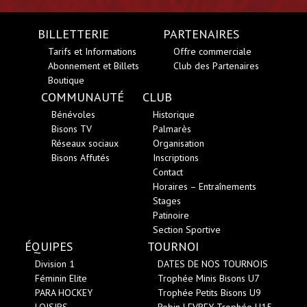
BILLETTERIE
PARTENAIRES
Tarifs et Informations
Offre commerciale
Abonnement et Billets
Club des Partenaires
Boutique
COMMUNAUTÉ
CLUB
Bénévoles
Historique
Bisons TV
Palmarès
Réseaux sociaux
Organisation
Bisons Affutés
Inscriptions
Contact
Horaires – Entraînements
Stages
Patinoire
Section Sportive
ÉQUIPES
TOURNOI
Division 1
DATES DE NOS TOURNOIS
Féminin Elite
Trophée Minis Bisons U7
PARA HOCKEY
Trophée Petits Bisons U9
LOISIRS
Robin LEVREY Trophée U15