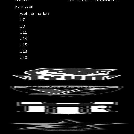
Formation
Ecole de hockey
U7
U9
U11
U13
U15
U18
U20