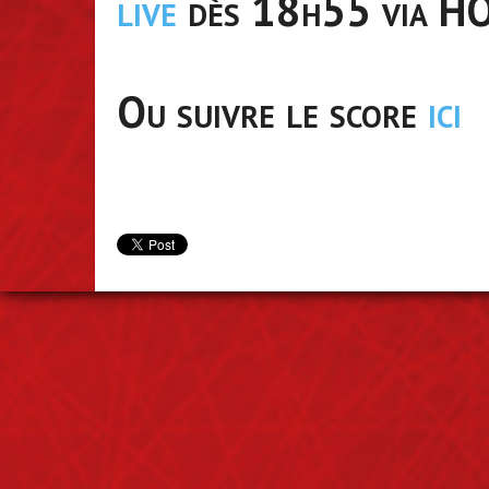
live
dès 18h55 via
HO
Ou suivre le score
ici