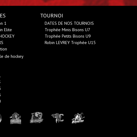
ES
TOURNOI
on 1
DATES DE NOS TOURNOIS
n Elite
Trophée Minis Bisons U7
 HOCKEY
Trophée Petits Bisons U9
RS
Robin LEVREY Trophée U15
tion
le de hockey
1
3
5
8
0