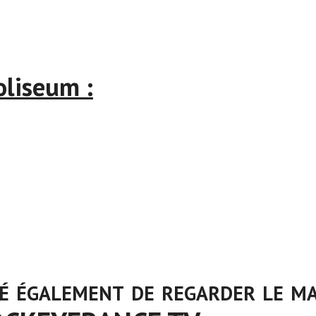
oliseum :
té égaleme
nt de regarder le m