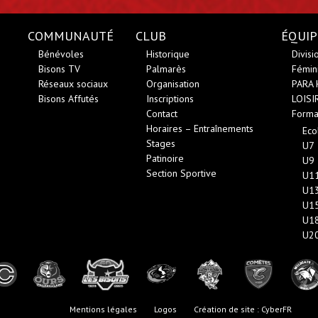
COMMUNAUTÉ
CLUB
ÉQUIP
Bénévoles
Historique
Divisi
Bisons TV
Palmarès
Fémini
Réseaux sociaux
Organisation
PARA
Bisons Affutés
Inscriptions
LOISI
Contact
Forma
Horaires – Entraînements
Eco
Stages
U7
Patinoire
U9
Section Sportive
U1
U1
U1
U1
U2
Mentions légales
Logos
Création de site : CyberFR