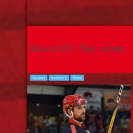
Résultat D1- 7ème journée
Equipes
Division 1
News