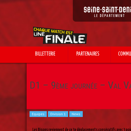
BILLETTERIE
PARTENAIRES
COMMU
Home
Equipes
Division 1
D1 – 9ème journée – Val Va
Equipes
Division 1
News
Les Bisons reviennent de ce 3e déplacements consécutifs avec 3 point