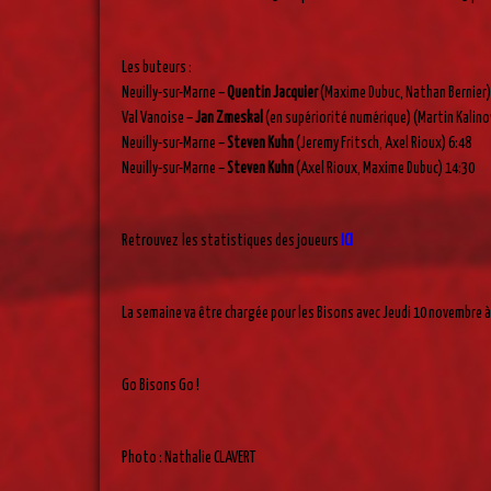
Les buteurs :
Neuilly-sur-Marne –
Quentin Jacquier
(Maxime Dubuc, Nathan Bernier)
Val Vanoise –
Jan Zmeskal
(en supériorité numérique) (Martin Kalinov
Neuilly-sur-Marne –
Steven Kuhn
(Jeremy Fritsch, Axel Rioux) 6:48
Neuilly-sur-Marne –
Steven Kuhn
(Axel Rioux, Maxime Dubuc) 14:30
Retrouvez les statistiques des joueurs
ICI
La semaine va être chargée pour les Bisons avec Jeudi 10 novembre à 
Go Bisons Go !
Photo : Nathalie CLAVERT