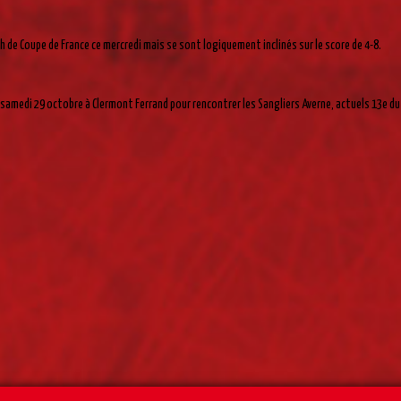
 de Coupe de France ce mercredi mais se sont logiquement inclinés sur le score de 4-8.
samedi 29 octobre à Clermont Ferrand pour rencontrer les Sangliers Averne, actuels 13e d