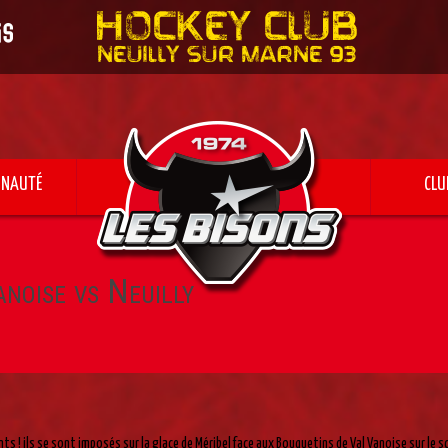
NAUTÉ
CLU
noise vs Neuilly
s ! ils se sont imposés sur la glace de Méribel face aux Bouquetins de Val Vanoise sur le sc