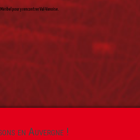
Méribel pour y rencontrer Val-Vanoise.
sons en Auvergne !