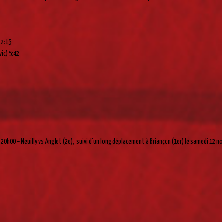
 2:15
ic) 5:42
20h00 – Neuilly vs Anglet (2e), suivi d’un long déplacement à Briançon (1er) le samedi 12 