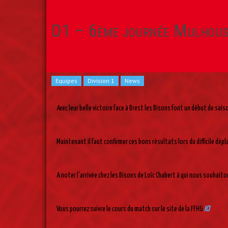
D1 – 6ème journée Mulhous
Equipes
Division 1
News
Avec leur belle victoire face à Brest les Bisons font un début de sai
Maintenant il faut confirmer ces bons résultats lors du difficile d
A noter l’arrivée chez les Bisons de Loïc Chabert à qui nous souhaito
Vous pourrez suivre le cours du match sur le site de la FFHG
ICI