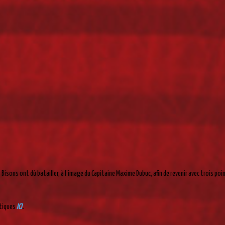
 Bisons ont dû batailler, à l’image du Capitaine Maxime Dubuc, afin de revenir avec trois poi
stiques
ICI
.