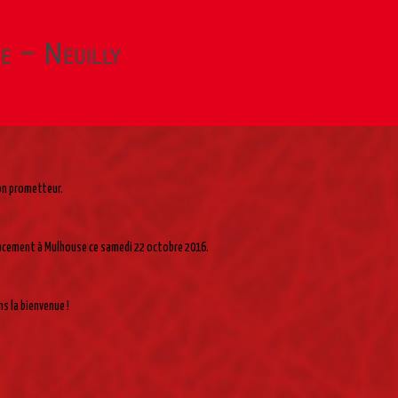
e – Neuilly
son prometteur.
éplacement à Mulhouse ce samedi 22 octobre 2016.
ns la bienvenue !