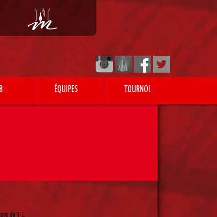
B
ÉQUIPES
TOURNOI
ore de 3-1.