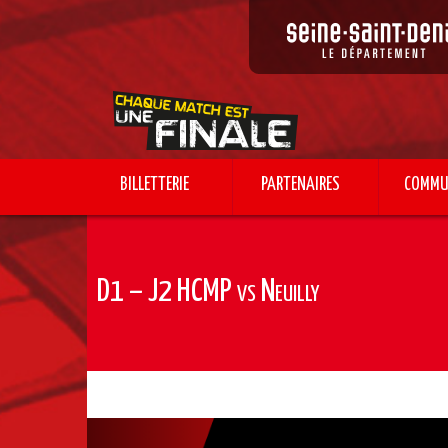
BILLETTERIE
PARTENAIRES
COMMU
Home
Billeterie
D1 – J2 HCMP vs Neuilly
D1 – J2 HCMP vs Neuilly